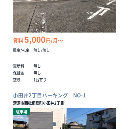
5,000
賃料
円/月～
敷金/礼金
無し/無し
更新料
無し
保証金
無し
空き
1台有り
小田井2丁目パーキング NO-1
清須市西枇杷島町小田井2丁目
駐車場