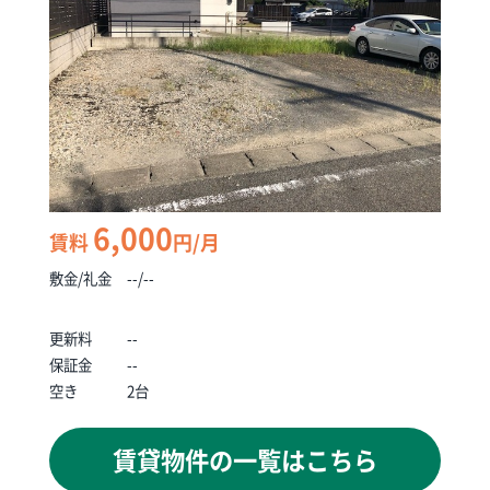
6,000
賃料
円/月
敷金/礼金
--/--
更新料
--
保証金
--
空き
2台
賃貸物件の一覧はこちら