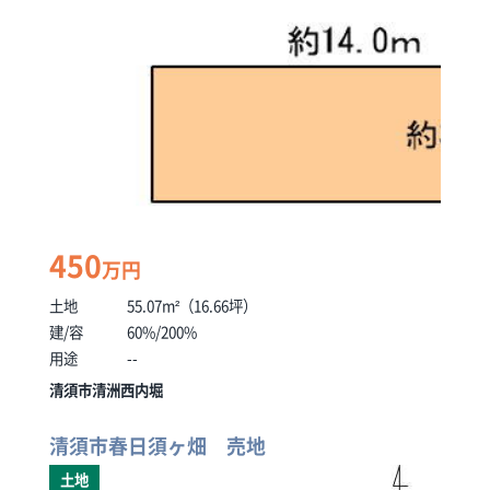
450
万円
土地
55.07m²（16.66坪）
建/容
60%/200%
用途
--
清須市清洲西内堀
清須市春日須ヶ畑 売地
土地