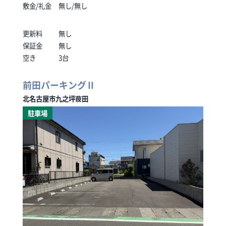
敷金/礼金
無し/無し
更新料
無し
保証金
無し
空き
3台
前田パーキングⅡ
北名古屋市九之坪葭田
駐車場