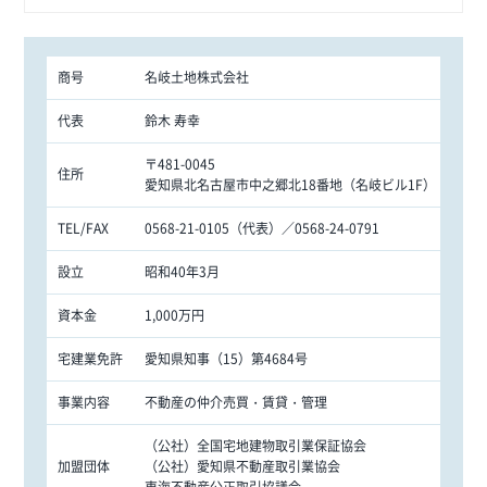
商号
名岐土地株式会社
代表
鈴木 寿幸
〒481-0045
住所
愛知県北名古屋市中之郷北18番地（名岐ビル1F）
TEL/FAX
0568-21-0105（代表）／0568-24-0791
設立
昭和40年3月
資本金
1,000万円
宅建業免許
愛知県知事（15）第4684号
事業内容
不動産の仲介売買・賃貸・管理
（公社）全国宅地建物取引業保証協会
加盟団体
（公社）愛知県不動産取引業協会