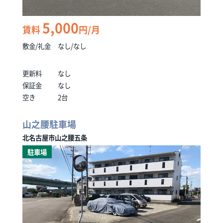
5,000
賃料
円/月
敷金/礼金
なし/なし
更新料
なし
保証金
なし
空き
2台
山之腰駐車場
北名古屋市山之腰五条
駐車場