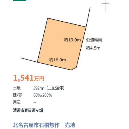
1,541
万円
土地
392m²（118.58坪）
建/容
60%/200%
用途
--
清須市春日須ヶ畑
北名古屋市石橋惣作 売地